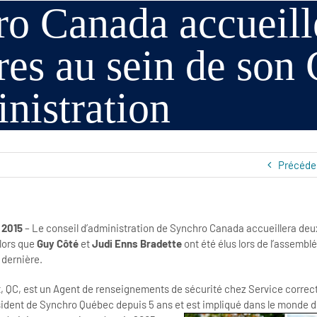
ro Canada accueil
s au sein de son 
nistration
Précéde
 2015
– Le conseil d’administration de Synchro Canada accueillera de
lors que
Guy Côté
et
Judi Enns Bradette
ont été élus lors de l’assembl
 dernière.
, QC, est un Agent de renseignements de sécurité chez Service correc
ésident de Synchro Québec depuis 5 ans et est impliqué dans le monde d