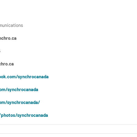
munications
chro.ca
5
hro.ca
ok.com/synchrocanada
com/synchrocanada
om/synchrocanada/
/photos/synchrocanada