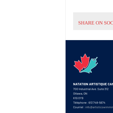
SHARE ON SO
NATATION ARTISTIQUE C
700 Industrial Ave. Suite 312
Ottawa, ON
K1G 0Y9
Téléphone : 613 748-5674
Courriel :
info@artisticswimmi