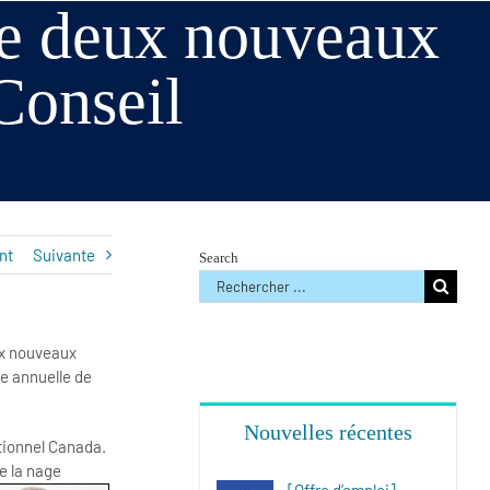
le deux nouveaux
Conseil
nt
Suivante
Search
Rechercher
:
ux nouveaux
ée annuelle de
Nouvelles récentes
tionnel Canada.
e la nage
[Offre d’emploi]