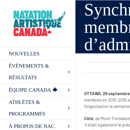
Synch
Skip
to
content
membre
d’admi
NOUVELLES
ÉVÉNEMENTS &
RÉSULTATS
ÉQUIPE CANADA
OTTAWA, 29 septembre
membres en 2015-2016 a
ATHLÈTES &
l’organisation la semaine
PROGRAMMES
Côté
, de Mont-Tremblant
Il était également le pr
À PROPOS DE NAC