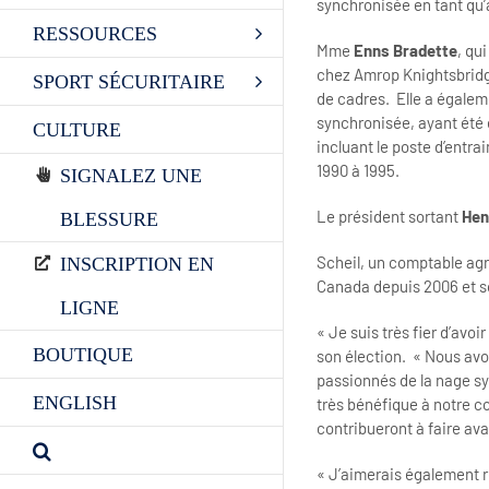
synchronisée en tant qu’
RESSOURCES
Mme
Enns Bradette
, qu
chez Amrop Knightsbridge
SPORT SÉCURITAIRE
de cadres. Elle a égalem
synchronisée, ayant été 
CULTURE
incluant le poste d’entr
1990 à 1995.
SIGNALEZ UNE
Le président sortant
Hen
BLESSURE
Scheil, un comptable agr
INSCRIPTION EN
Canada depuis 2006 et s
LIGNE
« Je suis très fier d’avo
BOUTIQUE
son élection. « Nous avo
passionnés de la nage s
ENGLISH
très bénéfique à notre c
contribueront à faire av
« J’aimerais également 