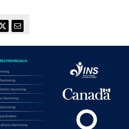
ebook
X
Email
RES PROVINCIAUX
imming
ic Swimming
rtistic Swimming
tic Swimming
ic Swimming
ique Quebec
Artistic Swimming