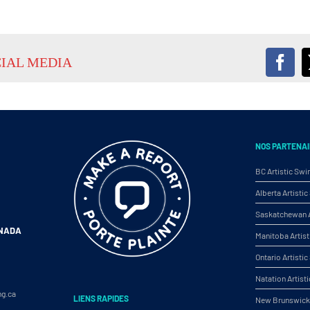
CIAL MEDIA
Fac
NOS PARTENAI
BC Artistic Sw
Alberta Artist
Saskatchewan A
ANADA
Manitoba Artis
Ontario Artist
Natation Artist
ng.ca
LIENS RAPIDES
New Brunswick 