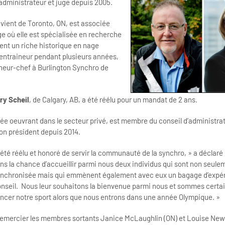
administrateur et juge depuis 2005.
i vient de Toronto, ON, est associée
 où elle est spécialisée en recherche
ent un riche historique en nage
entraineur pendant plusieurs années,
aineur-chef à Burlington Synchro de
ry Scheil
, de Calgary, AB, a été réélu pour un mandat de 2 ans.
ée oeuvrant dans le secteur privé, est membre du conseil d’administra
on président depuis 2014.
ir été réélu et honoré de servir la communauté de la synchro, » a déclaré
ns la chance d’accueillir parmi nous deux individus qui sont non seule
ynchronisée mais qui emmènent également avec eux un bagage d’expér
onseil. Nous leur souhaitons la bienvenue parmi nous et sommes certain
ancer notre sport alors que nous entrons dans une année Olympique. »
remercier les membres sortants Janice McLaughlin (ON) et Louise New