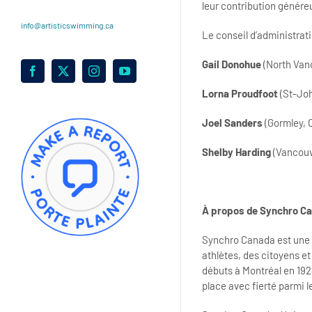
leur contribution génére
info@artisticswimming.ca
Le conseil d’administrat
Gail Donohue
(North Vanc
Facebook
X
Instagram
YouTube
Lorna Proudfoot
(St-Joh
Joel Sanders
(Gormley, 
Shelby Harding
(Vancouve
À propos de Synchro C
Synchro Canada est une o
athlètes, des citoyens e
débuts à Montréal en 192
place avec fierté parmi l