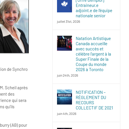
Entraineur.e
adjoint.e de l’équipe
nationale senior
juillet 31st, 2026
Natation Artistique
Canada accueille
avec succès et
célèbre l’argent à la
Super Finale de la
Coupe du monde
tion de Synchro
2026 à Toronto
juin 24th, 2026
 M. Scheil après
NOTIFICATION –
ment des
RÈGLEMENT DU
ience qui sera
RECOURS
s qu’ils
COLLECTIF DE 2021
juin 4th, 2026
burry (AB) pour