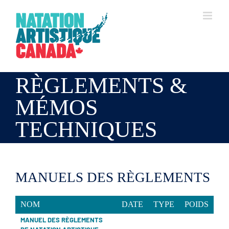
Skip
to
content
RÈGLEMENTS &
MÉMOS
TECHNIQUES
MANUELS DES RÈGLEMENTS
NOM
DATE
TYPE
POIDS
MANUEL DES RÈGLEMENTS