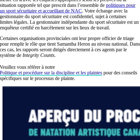
situation rapportée tel que prescrit dans l’ensemble de
politiques pour
un sport sécuritaire et accueillant de NAC
. Votre échange avec la
gestionnaire du sport sécuritaire est confidentiel, sujet à certaines
limites légales. La gestionnaire indépendante du sport sécuritaire est un
enquêteur certifié en harcèlement sur les lieux de travail.
Certaines organisations provinciales ont leur propre officier de triage
pour remplir le rôle que tient Samantha Heron au niveau national. Dan
ces cas, les rapports seront dirigés directement à ces agents par le
système de
Integrity Counts
.
Veuillez vous référer à notre
Politique et procédure sur la discipline et les plaintes
pour des conseils
spécifiques sur le processus de plainte.