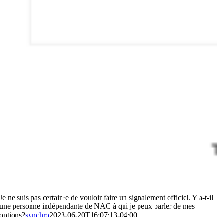
Je ne suis pas certain·e de vouloir faire un signalement officiel. Y a-t-il
une personne indépendante de NAC à qui je peux parler de mes
options?
synchro
2023-06-20T16:07:13-04:00