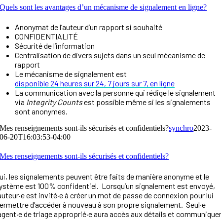
Quels sont les avantages d’un mécanisme de signalement en ligne?
Anonymat de l’auteur d’un rapport si souhaité
CONFIDENTIALITÉ
Sécurité de l’information
Centralisation de divers sujets dans un seul mécanisme de
rapport
Le mécanisme de signalement est
disponible 24 heures sur 24, 7 jours sur 7, en ligne
La communication avec la personne qui rédige le signalement
via
Integrity Counts
est possible même si les signalements
sont anonymes.
Mes renseignements sont-ils sécurisés et confidentiels?
synchro
2023-
06-20T16:03:53-04:00
Mes renseignements sont-ils sécurisés et confidentiels?
ui, les signalements peuvent être faits de manière anonyme et le
ystème est 100% confidentiel. Lorsqu’un signalement est envoyé,
’auteur·e est invité·e à créer un mot de passe de connexion pour lui
ermettre d’accéder à nouveau à son propre signalement. Seul·e
’agent·e de triage approprié·e aura accès aux détails et communique