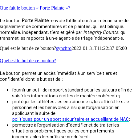
Que fait le bouton « Porte Plainte »?
Le bouton
Porte Plainte
renvoie l’utilisateur à un mécanisme de
signalement de commentaires et de plaintes, qui est bilingue,
normalisé, indépendant, tiers et géré par
Integrity Counts
, qui
transmet les rapports à un·e agent·e de triage indépendant·e.
Quel est le but de ce bouton?
synchro
2022-01-31T11:22:37-05:00
Quel est le but de ce bouton?
Le bouton permet un accès immédiat à un service tiers et
confidentiel dont le but est de :
fournir un outil de rapport standard pour les auteurs afin de
saisir les informations écrites de manière cohérente;
protéger les athlètes, les entraineur·e·s, les officiel·le·s, le
personnel et les bénévoles ainsi que l’organisation en
appliquant la suite de
politiques pour un sport sécuritaire et accueillant de NAC
;
permettre à l’organisation d’identifier et de traiter les
situations problématiques ou les comportements
inacceptables lorsqu’ils se produisent;