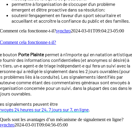
permettre à l’organisation de s’occuper d’un problème
émergent et d’être proactive dans sa résolution;
soutenir l’engagement en faveur d’un sport sécuritaire et
accueillant et accroître la confiance du public et des familles.
Comment cela fonctionne-t-il?
synchro
2024-03-01T09:04:23-05:00
Comment cela fonctionne-t-il?
e bouton
Porte Plainte
permet à n’importe qui en natation artistiqu
e fournir des informations confidentielles (et anonymes si désiré) à
n tiers, un·e agent·e de triage indépendant·e qui fera un suivi avec la
ersonne qui a rédigé le signalement dans les 2 jours ouvrables (pour
es problèmes liés à la conduite). Les signalements identifiés par
’auteur•e comme étant des commentaires généraux sont envoyés à
’organisation concernée pour un suivi, dans la plupart des cas dans l
 jours ouvrables.
es signalements peuvent être
nvoyés 24 heures sur 24, 7 jours sur 7, en ligne
.
Quels sont les avantages d’un mécanisme de signalement en ligne?
synchro
2024-03-01T09:04:56-05:00