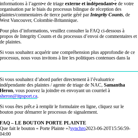
informations à l’agent•e de triage
externe et indépendant•e
de votre
organisation par le biais du processus bilingue de réception des
plaintes/commentaires de tierce partie géré par
Integrity Counts
, de
West Vancouver, Colombie-Britannique.
Pour plus d’informations, veuillez consulter la FAQ ci-dessous à
propos de Integrity Counts et du processus d’envoi de commentaires et
de plaintes.
Si vous souhaitez acquérir une compréhension plus approfondie de ce
processus, nous vous invitons à lire les politiques contenues dans la
Suite de politiques pour un sport sécuritaire et accueillant de
NAC
.
Si vous souhaitez d’abord parler directement à l’évaluatrice
indépendante des plaintes / agente de triage de NAC,
Samantha
Heron
, vous pouvez la joindre en envoyant un courriel à
sheron@itpsport.ca
.
Si vous êtes prêt.e à remplir le formulaire en ligne, cliquez sur le
bouton pour démarrer le processus de signalement.
FAQ – LE BOUTON PORTE PLAINTE
Que fait le bouton « Porte Plainte »?
synchro
2023-06-20T15:56:59-
04:00