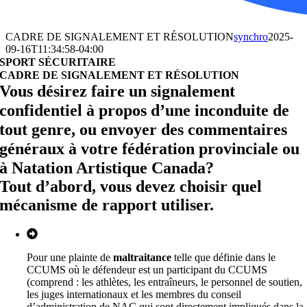
CADRE DE SIGNALEMENT ET RÉSOLUTION
synchro
2025-
09-16T11:34:58-04:00
SPORT SÉCURITAIRE
CADRE DE SIGNALEMENT ET RÉSOLUTION
Vous désirez faire un signalement
confidentiel à propos d’une inconduite de
tout genre, ou envoyer des commentaires
généraux à votre fédération provinciale ou
à Natation Artistique Canada?
Tout d’abord, vous devez choisir quel
mécanisme de rapport utiliser.
Pour une plainte de
maltraitance
telle que définie dans le
CCUMS où le défendeur est un participant du CCUMS
(comprend : les athlètes, les entraîneurs, le personnel de soutien,
les juges internationaux et les membres du conseil
d’administration de NAC qui sont directement impliqués dans la