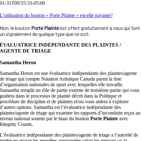
01-31T09:55:33-05:00
L’utilisation du bouton « Porte Plainte » est-elle payante?
Non, le bouton
Porte Plainte
est offert gratuitement à ceux qui font
un signalement de quelque type que ce soit.
ÉVALUATRICE INDÉPENDANTE DES PLAINTES /
AGENTE DE TRIAGE
Samantha Heron
Samantha Heron est une évaluatrice indépendante des plaintes/agente
de triage qui compte Natation Artistique Canada parmi la liste
d’organisation nationales de sport avec lesquelles elle travaille.
Samantha remplit un rôle de partie externe de troisième-partie qui vous
guidera dans le processus de plainte décrit dans la Politique et
procédure de discipline et de plaintes et/ou vous aidera à explorer
d’autres options. Samantha est l’évaluatrice indépendante des
plaintes/agente de triage qui examine les rapports d’inconduite reçus au
niveau national soumis par le biais du bouton
Porte Plainte
avec
Integrity Counts.
L’évaluatrice indépendante des plaintes/agente de triage a l’autorité de
mettre en œuvre les enquêtes appropriées selon les preuves ou la