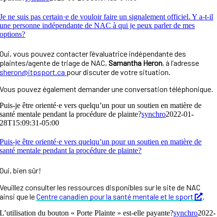
Je ne suis pas certain·e de vouloir faire un signalement officiel. Y a-t-il
une personne indépendante de NAC à qui je peux parler de mes
options?
Oui, vous pouvez contacter l’évaluatrice indépendante des
plaintes/agente de triage de NAC,
Samantha Heron
, à l’adresse
sheron@itpsport.ca
pour discuter de votre situation.
Vous pouvez également demander une conversation téléphonique.
Puis-je être orienté·e vers quelqu’un pour un soutien en matière de
santé mentale pendant la procédure de plainte?
synchro
2022-01-
28T15:09:31-05:00
Puis-je être orienté·e vers quelqu’un pour un soutien en matière de
santé mentale pendant la procédure de plainte?
Oui, bien sûr!
Veuillez consulter les ressources disponibles sur le site de NAC
ainsi que le
Centre canadien pour la santé mentale et le sport
.
L’utilisation du bouton « Porte Plainte » est-elle payante?
synchro
2022-