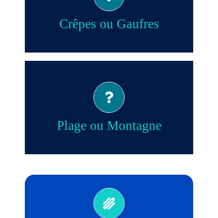
Gaufres!
Crêpes ou Gaufres
Plage!
Plage ou Montagne
Non!