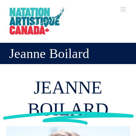
Skip
to
content
Jeanne Boilard
JEANNE
BOILARD