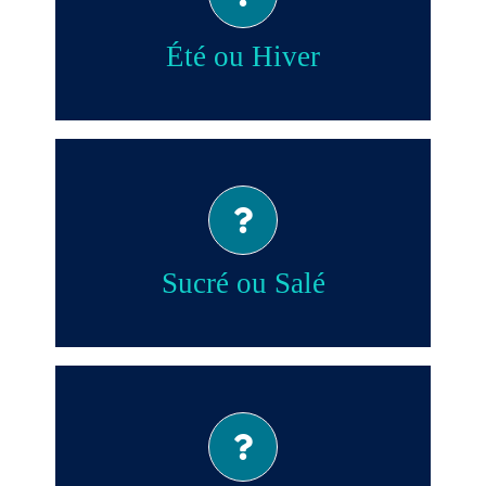
Été!
Été ou Hiver
Salé!
Sucré ou Salé
Gaufres!