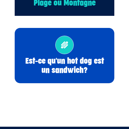
Plage ou Montagne
Oui!
Est-ce qu'un hot dog est
un sandwich?