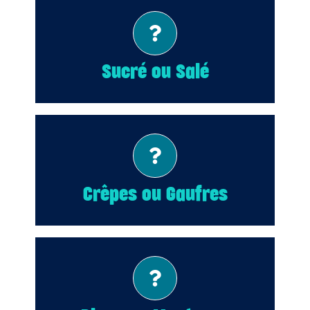
Sucré!
Sucré ou Salé
Gaufres!
Crêpes ou Gaufres
Plage!