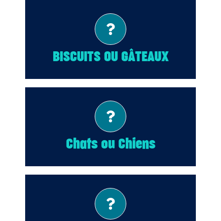
Biscuits!
BISCUITS OU GÂTEAUX
Chats!
Chats ou Chiens
Chocolat!