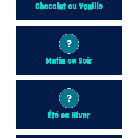
Chocolat ou Vanille
Soir!
Matin ou Soir
Été!
Été ou Hiver