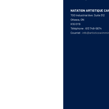
NATATION ARTISTIQUE C
700 Industrial Ave. Suite 312
Ottawa, ON
K1G 0Y9
Téléphone : 613 748-5674
Courriel :
info@artisticswimmi