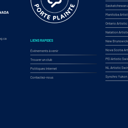
Saskatchewan A
ANADA
Manitoba Artis
Ontario Artist
Natation Artist
ng.ca
LIENS RAPIDES
New Brunswick 
Nova Scotia Ar
Événements à venir
PEI Artistic S
Trouver un club
NL Artistic Sw
Politiques Internet
Synchro Yukon
Contactez-nous