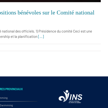
sitions bénévoles sur le Comité national
national des officiels. 1) Présidence du comité Ceci est une
rship et la planification
[...]
RES PROVINCIAUX
imming
ic Swimming