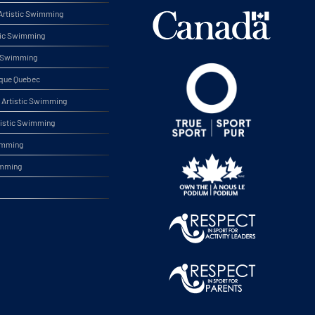
rtistic Swimming
tic Swimming
ic Swimming
ique Quebec
Artistic Swimming
tistic Swimming
wimming
imming