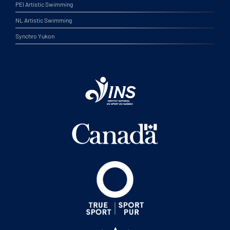
PEI Artistic Swimming
NL Artistic Swimming
Synchro Yukon