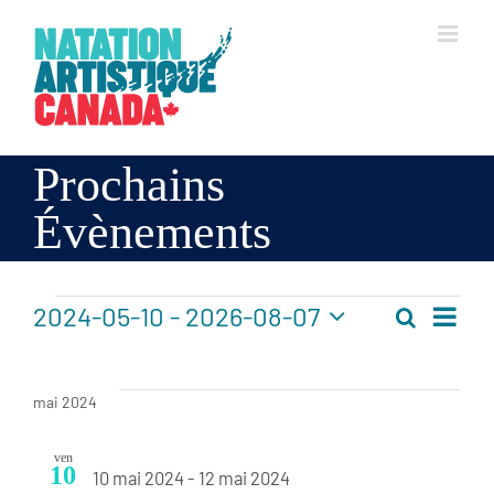
Skip
to
content
Prochains
Évènements
Évènements
2024-05-10
 - 
2026-08-07
Recherch
Recherc
Liste
Navi
Sélectionnez
et
de
une
vues
date.
navigat
mai 2024
Évè
de
ven
vues
10
10 mai 2024
-
12 mai 2024