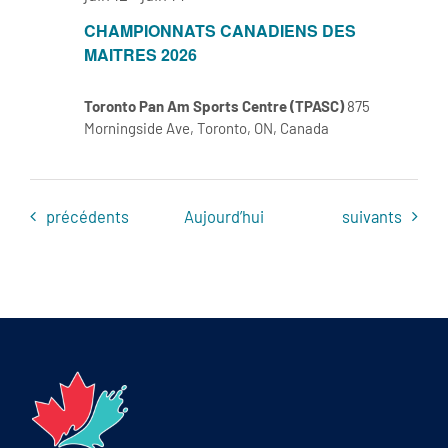
CHAMPIONNATS CANADIENS DES
MAITRES 2026
Toronto Pan Am Sports Centre (TPASC)
875
Morningside Ave, Toronto, ON, Canada
Évènements
Évènements
précédents
Aujourd’hui
suivants