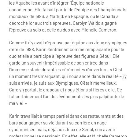
les Aquabelles avant d’intégrer l’Équipe nationale
canadienne. Elle faisait partie de l’équipe des Championnats
mondiaux de 1986, à Madrid, en Espagne, où le Canada a
décroché l’or aux trois épreuves. Carolyn Waldo a gagné
l’épreuve du solo et celle du duo avec Michelle Cameron.
Comme il n’y avait d’épreuve par équipe aux Jeux olympiques
d’été de 1988, Karin s’entraînait comme remplaçante pour le
duo et elle a participé à l’épreuve des figures à Séoul. Elle
garde un souvenir impérissable de son entrée dans
l’immense stade durant les cérémonies d’ouverture. « C’est
un moment très marquant, qui nous ancre dans la réalité – j’y
suis arrivée, je suis aux Olympiques. C’était merveilleux.
Carolyn portait le drapeau et nous étions si fières d’elle. Ce
fut certainement l’un des événements les plus palpitants de
ma vie! »
Karin travaillait à temps partiel dans des restaurants et des
bars pour gagner sa vie durant sa carrière en nage
synchronisée mais, déjà aux Jeux de Séoul, son avenir
professionnel se dessinait. En effet, elle et Michelle Cameron