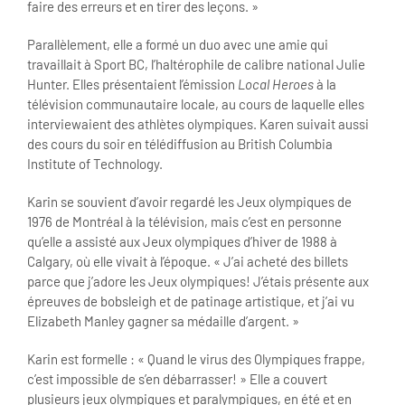
faire des erreurs et en tirer des leçons. »
Parallèlement, elle a formé un duo avec une amie qui
travaillait à Sport BC, l’haltérophile de calibre national Julie
Hunter. Elles présentaient l’émission
Local Heroes
à la
télévision communautaire locale, au cours de laquelle elles
interviewaient des athlètes olympiques. Karen suivait aussi
des cours du soir en télédiffusion au British Columbia
Institute of Technology.
Karin se souvient d’avoir regardé les Jeux olympiques de
1976 de Montréal à la télévision, mais c’est en personne
qu’elle a assisté aux Jeux olympiques d’hiver de 1988 à
Calgary, où elle vivait à l’époque. « J’ai acheté des billets
parce que j’adore les Jeux olympiques! J’étais présente aux
épreuves de bobsleigh et de patinage artistique, et j’ai vu
Elizabeth Manley gagner sa médaille d’argent. »
Karin est formelle : « Quand le virus des Olympiques frappe,
c’est impossible de s’en débarrasser! » Elle a couvert
plusieurs jeux olympiques et paralympiques, en été et en