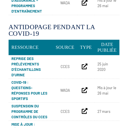
D’ASSURANCE –
Mis à jour le
WADA
PROGRAMMES
26 mai
D’ENTRAÎNEMENT
ANTIDOPAGE PENDANT LA
COVID-19
DATE
RESSOURCE
SOURCE
TYPE
PUBLIÉE
REPRISE DES
PRÉLÈVEMENTS
25 juin
CCES
D’ÉCHANTILLONS
2020
D’URINE
COVID-19 :
QUESTIONS-
Mis à jour le
WADA
RÉPONSES POUR LES
26 mai
SPORTIFS
SUSPENSION DU
PROGRAMME DE
CCES
27 mars
CONTRÔLES DU CCES
MISE À JOUR :