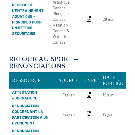
Artistique
REPRISE DE
Canada,
L’ENTRAINEMENT
Plongeon
AQUATIQUE –
Canada,
29 mai
PRINCIPES POUR
Natation
UN RETOUR
Canada &
SÉCURITAIRE
Water Polo
Canada
RETOUR AU SPORT –
RENONCIATIONS
DATE
RESSOURCE
SOURCE
TYPE
PUBLIÉE
ATTESTATION
Fasken
19 juin
JOURNALIÈRE
RENONCIATION
CONCERNANT LA
Fasken
19 juin
PARTICIPATION À UN
ÉVÉNEMENT
RENONCIATION