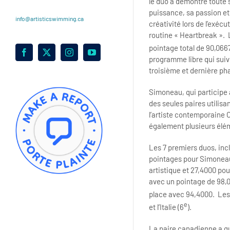
le duo a démontré toute 
puissance, sa passion et
info@artisticswimming.ca
créativité lors de l’exécu
routine « Heartbreak ». 
pointage total de 90,0667
Facebook
X
Instagram
YouTube
programme libre qui suiv
troisième et dernière ph
Simoneau, qui participe 
des seules paires utilisa
l’artiste contemporaine 
également plusieurs élém
Les 7 premiers duos, inc
pointages pour Simoneau 
artistique et 27,4000 pou
avec un pointage de 98,0
place avec 94,4000. Les 
e
et l’Italie (6
).
La paire canadienne a qui