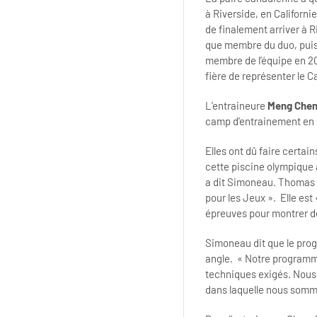
à Riverside, en Californ
de finalement arriver à 
que membre du duo, puisqu
membre de l’équipe en 20
fière de représenter le C
L’entraineure
Meng Che
camp d’entrainement en Flo
Elles ont dû faire certai
cette piscine olympique a
a dit Simoneau. Thomas a 
pour les Jeux ». Elle est
épreuves pour montrer de
Simoneau dit que le prog
angle. « Notre programme
techniques exigés. Nous 
dans laquelle nous somme