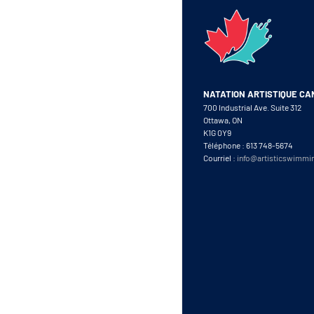
NATATION ARTISTIQUE C
700 Industrial Ave. Suite 312
Ottawa, ON
K1G 0Y9
Téléphone : 613 748-5674
Courriel :
info@artisticswimmi