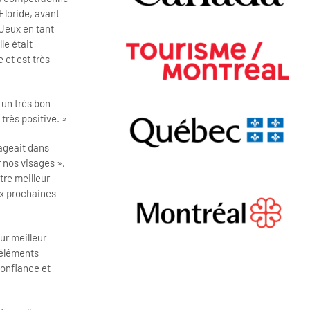
Floride, avant
 Jeux en tant
le était
 et est très
 un très bon
 très positive. »
nageait dans
r nos visages »,
tre meilleur
ux prochaines
ur meilleur
 éléments
confiance et