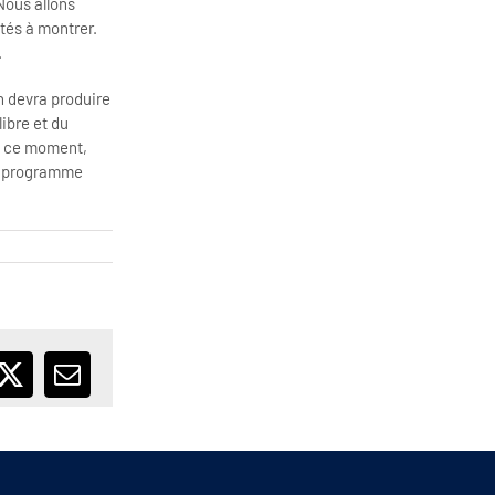
Nous allons
tés à montrer.
.
n devra produire
ibre et du
 À ce moment,
du programme
ebook
X
Email