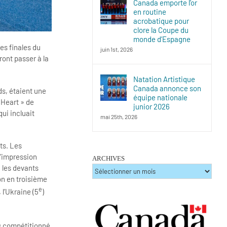
Canada emporte l’or
en routine
acrobatique pour
clore la Coupe du
monde d’Espagne
es finales du
juin 1st, 2026
ont passer à la
Natation Artistique
Canada annonce son
s, étaient une
équipe nationale
 Heart » de
junior 2026
ui incluait
mai 25th, 2026
ts. Les
l’impression
ARCHIVES
a les devants
ARCHIVES
on en troisième
e
, l’Ukraine (5
)
is compétitionné