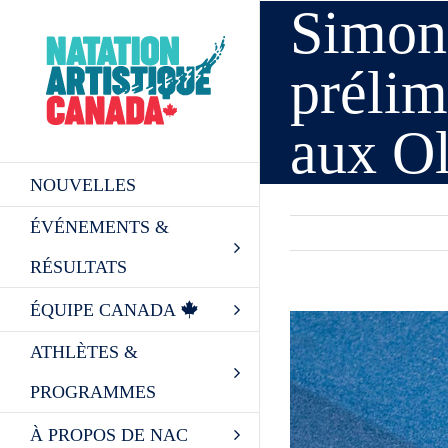
Simone
Skip
to
content
prélim
aux O
NOUVELLES
ÉVÉNEMENTS &
RÉSULTATS
ÉQUIPE CANADA
View
Larger
ATHLÈTES &
Image
PROGRAMMES
À PROPOS DE NAC