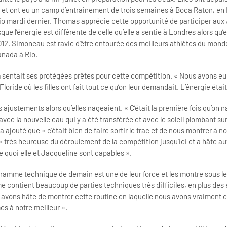
ie et ont eu un camp d’entrainement de trois semaines à Boca Raton, en 
Rio mardi dernier. Thomas apprécie cette opportunité de participer aux
e l’énergie est différente de celle qu’elle a sentie à Londres alors qu’el
12. Simoneau est ravie d’être entourée des meilleurs athlètes du monde
anada à Rio.
n
sentait ses protégées prêtes pour cette compétition. « Nous avons eu
ride où les filles ont fait tout ce qu’on leur demandait. L’énergie était
ns ajustements alors qu’elles nageaient. « C’était la première fois qu’on 
vec la nouvelle eau qui y a été transférée et avec le soleil plombant su
ajouté que « c’était bien de faire sortir le trac et de nous montrer à no
 « très heureuse du déroulement de la compétition jusqu’ici et a hâte a
 quoi elle et Jacqueline sont capables ».
ramme technique de demain est une de leur force et les montre sous le
 contient beaucoup de parties techniques très difficiles, en plus des
avons hâte de montrer cette routine en laquelle nous avons vraiment 
s à notre meilleur ».