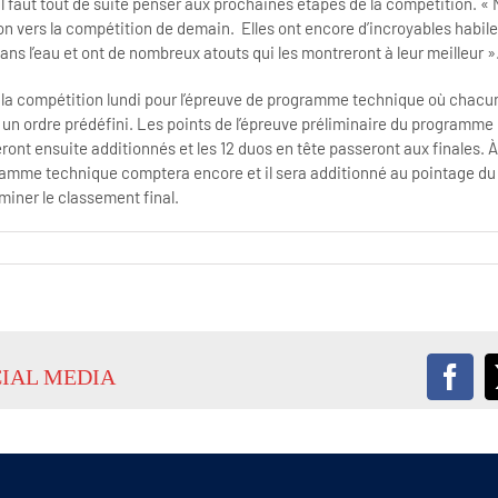
il faut tout de suite penser aux prochaines étapes de la compétition. « 
on vers la compétition de demain. Elles ont encore d’incroyables habile
ans l’eau et ont de nombreux atouts qui les montreront à leur meilleur »
 la compétition lundi pour l’épreuve de programme technique où chacu
un ordre prédéfini. Les points de l’épreuve préliminaire du programme l
nt ensuite additionnés et les 12 duos en tête passeront aux finales.
gramme technique comptera encore et il sera additionné au pointage 
miner le classement final.
CIAL MEDIA
Fac