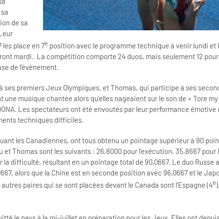
sa
 sa
tion de sa
Leur
e
 les place en 7
position avec le programme technique à venir lundi et l
ront mardi. La compétition comporte 24 duos, mais seulement 12 pourr
ase de l’évènement.
à ses premiers Jeux Olympiques, et Thomas, qui participe à ses second
nt une musique chantée alors qu’elles nageaient sur le son de « Tore my
OONA. Les spectateurs ont été envoutés par leur performance émotive q
ents techniques difficiles.
luant les Canadiennes, ont tous obtenu un pointage supérieur à 90 poin
et Thomas sont les suivants : 26,8000 pour l’exécution, 35,8667 pour 
r la difficulté, résultant en un pointage total de 90,0667. Le duo Russe 
667, alors que la Chine est en seconde position avec 96,0667 et le Jap
e
autres paires qui se sont placées devant le Canada sont l’Espagne (4
)
tté le pays à la mi-juillet en préparation pour les Jeux. Elles ont depu