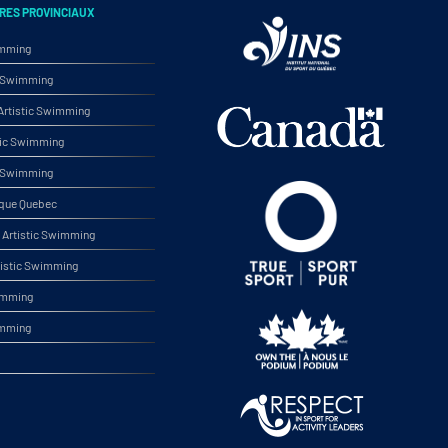
RES PROVINCIAUX
imming
ic Swimming
rtistic Swimming
tic Swimming
ic Swimming
ique Quebec
Artistic Swimming
tistic Swimming
wimming
imming