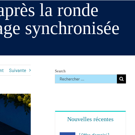
près la ronde
age synchronisée
nt
Suivante
Search
Rechercher
:
Nouvelles récentes
[Offre d’emploi]