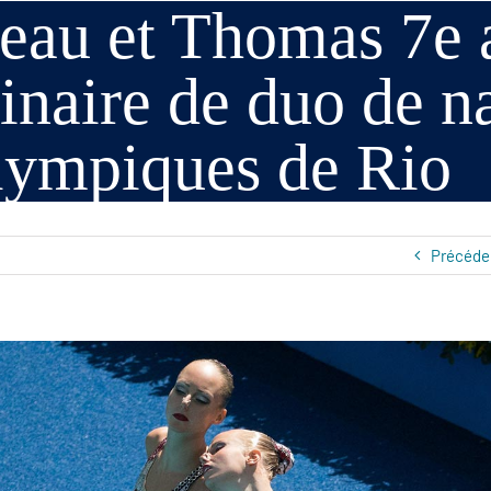
au et Thomas 7e a
inaire de duo de n
lympiques de Rio
Précéde