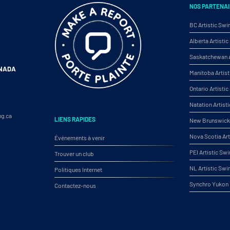
NOS PARTENAI
BC Artistic Sw
Alberta Artist
Saskatchewan A
ANADA
Manitoba Artis
Ontario Artist
Natation Artist
ng.ca
LIENS RAPIDES
New Brunswick 
Nova Scotia Ar
Événements à venir
PEI Artistic S
Trouver un club
NL Artistic Sw
Politiques Internet
Synchro Yukon
Contactez-nous