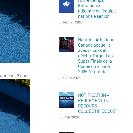
Entraineur.e
adjoint.e de l’équipe
nationale senior
juillet 31st, 2026
Natation Artistique
Canada accueille
avec succès et
célèbre l’argent à la
Super Finale de la
Coupe du monde
2026 à Toronto
atineau, 27 ans,
juin 24th, 2026
NOTIFICATION –
RÈGLEMENT DU
RECOURS
COLLECTIF DE 2021
juin 4th, 2026