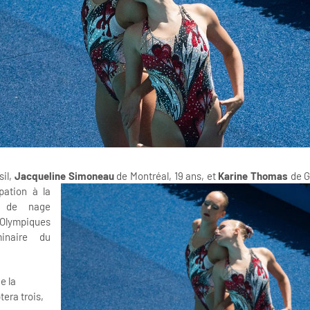
sil,
Jacqueline Simoneau
de Montréal, 19 ans, et
Karine Thomas
de G
pation à la
o de nage
 Olympiques
minaire du
e la
era trois,