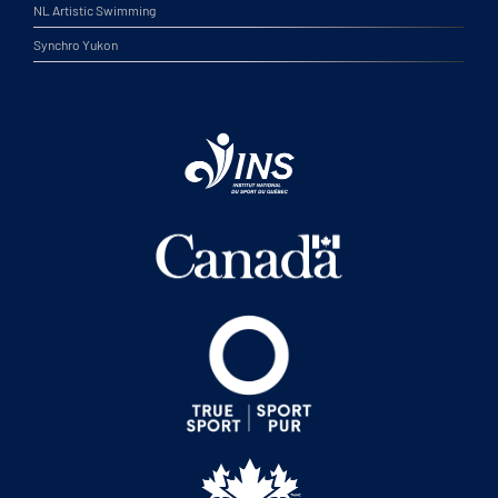
NL Artistic Swimming
Synchro Yukon