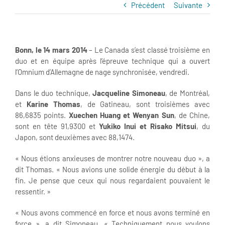
Précédent
Suivante
Bonn, le 14 mars 2014
– Le Canada s’est classé troisième en
duo et en équipe après l’épreuve technique qui a ouvert
l’Omnium d’Allemagne de nage synchronisée, vendredi.
Dans le duo technique,
Jacqueline Simoneau
, de Montréal,
et
Karine Thomas
, de Gatineau, sont troisièmes avec
86,6835 points.
Xuechen Huang et Wenyan Sun
, de Chine,
sont en tête 91,9300 et
Yukiko Inui et Risako Mitsui
, du
Japon, sont deuxièmes avec 88,1474.
« Nous étions anxieuses de montrer notre nouveau duo », a
dit Thomas. « Nous avions une solide énergie du début à la
fin. Je pense que ceux qui nous regardaient pouvaient le
ressentir. »
« Nous avons commencé en force et nous avons terminé en
force », a dit Simoneau. « Techniquement nous voulons