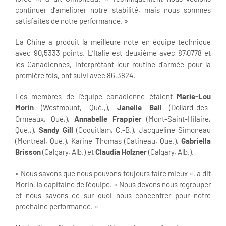
continuer d’améliorer notre stabilité, mais nous sommes
satisfaites de notre performance. »
La Chine a produit la meilleure note en équipe technique
avec 90,5333 points. L’Italie est deuxième avec 87,0778 et
les Canadiennes, interprétant leur routine d’armée pour la
première fois, ont suivi avec 86,3824.
Les membres de l’équipe canadienne étaient
Marie-Lou
Morin
(Westmount, Qué.,),
Janelle Ball
(Dollard-des-
Ormeaux, Qué,),
Annabelle Frappier
(Mont-Saint-Hilaire,
Qué.,),
Sandy Gill
(Coquitlam, C.-B.), Jacqueline Simoneau
(Montréal, Qué.), Karine Thomas (Gatineau, Qué.),
Gabriella
Brisson
(Calgary, Alb.) et
Claudia Holzner
(Calgary, Alb.).
« Nous savons que nous pouvons toujours faire mieux », a dit
Morin, la capitaine de l’équipe. « Nous devons nous regrouper
et nous savons ce sur quoi nous concentrer pour notre
prochaine performance. »