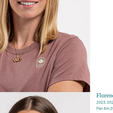
Floren
2023
,
20
Pan Am 2