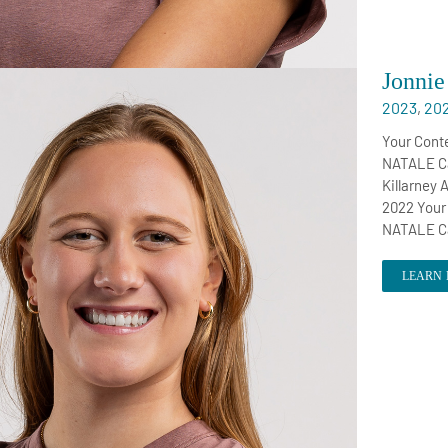
Jonni
2023
,
20
Your Cont
NATALE Ca
Killarney
2022 Your
NATALE Ca
LEARN