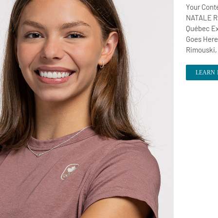
Your Cont
NATALE Ri
Québec Ex
Goes Here
Rimouski,
LEARN