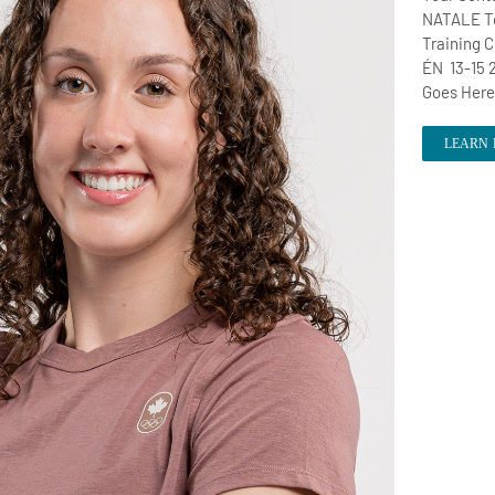
NATALE To
Training C
ÉN 13-15 
Goes Her
LEARN