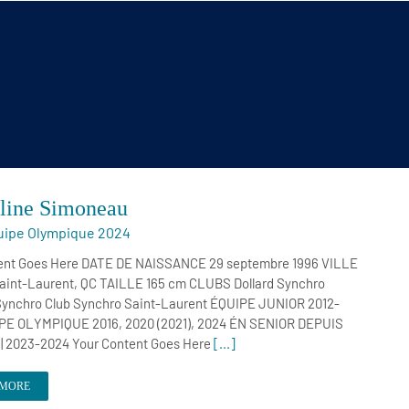
line Simoneau
uipe Olympique 2024
ent Goes Here DATE DE NAISSANCE 29 septembre 1996 VILLE
int-Laurent, QC TAILLE 165 cm CLUBS Dollard Synchro
Synchro Club Synchro Saint-Laurent ÉQUIPE JUNIOR 2012-
PE OLYMPIQUE 2016, 2020 (2021), 2024 ÉN SENIOR DEPUIS
 | 2023-2024 Your Content Goes Here
[...]
 MORE