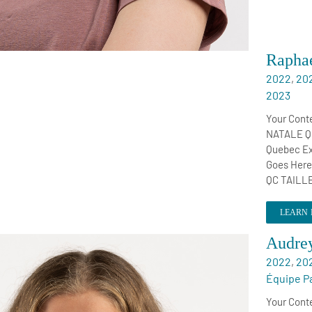
Raphae
2022
,
20
2023
Your Cont
NATALE Qu
Quebec Ex
Goes Here
QC TAILL
LEARN
Audre
2022
,
20
Équipe P
Your Cont