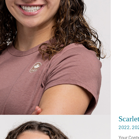
Scarle
2022
,
20
Your Cont