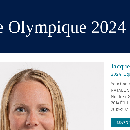
e Olympique 2024
Jacque
2024
,
Eq
Your Cont
NATALE Sa
Montreal 
2014 ÉQUI
2012-2021
LEARN