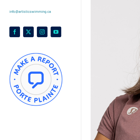
info@artisticswimming.ca
Facebook
X
Instagram
YouTube