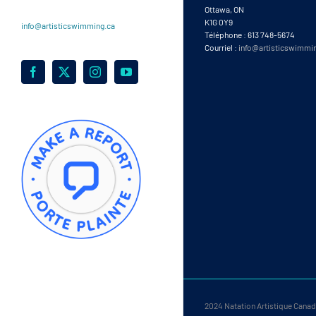
Ottawa, ON
K1G 0Y9
info@artisticswimming.ca
Téléphone : 613 748-5674
Courriel :
info@artisticswimmi
Facebook
X
Instagram
YouTube
2024 Natation Artistique Canada