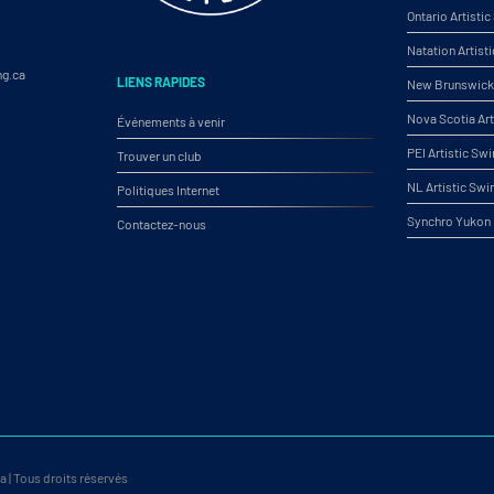
Ontario Artist
Natation Artist
ng.ca
LIENS RAPIDES
New Brunswick 
Nova Scotia Ar
Événements à venir
PEI Artistic S
Trouver un club
NL Artistic Sw
Politiques Internet
Synchro Yukon
Contactez-nous
 | Tous droits réservés