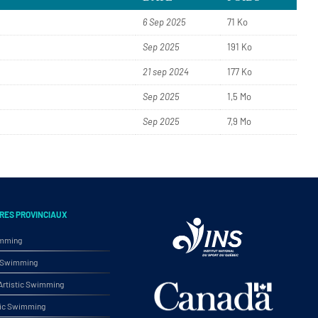
6 Sep 2025
71 Ko
Sep 2025
191 Ko
21 sep 2024
177 Ko
Sep 2025
1,5 Mo
Sep 2025
7,9 Mo
RES PROVINCIAUX
imming
ic Swimming
rtistic Swimming
tic Swimming