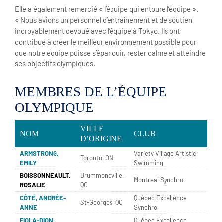
Elle a également remercié « l’équipe qui entoure l’équipe ».
« Nous avions un personnel d’entraînement et de soutien
incroyablement dévoué avec l’équipe à Tokyo. Ils ont
contribué à créer le meilleur environnement possible pour
que notre équipe puisse s’épanouir, rester calme et atteindre
ses objectifs olympiques.
MEMBRES DE L’ÉQUIPE
OLYMPIQUE
VILLE
NOM
CLUB
D’ORIGINE
ARMSTRONG,
Variety Village Artistic
Toronto, ON
EMILY
Swimming
BOISSONNEAULT,
Drummondville,
Montreal Synchro
ROSALIE
QC
CÔTÉ, ANDRÉE-
Québec Excellence
St-Georges, QC
ANNE
Synchro
FIOLA-DION,
Québec Excellence