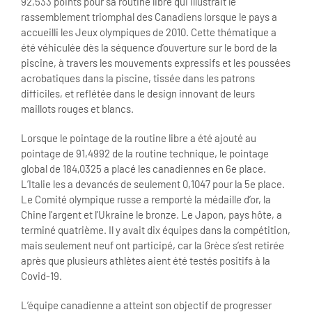
92,533 points pour sa routine libre qui illustrait le
rassemblement triomphal des Canadiens lorsque le pays a
accueilli les Jeux olympiques de 2010. Cette thématique a
été véhiculée dès la séquence d’ouverture sur le bord de la
piscine, à travers les mouvements expressifs et les poussées
acrobatiques dans la piscine, tissée dans les patrons
difficiles, et reflétée dans le design innovant de leurs
maillots rouges et blancs.
Lorsque le pointage de la routine libre a été ajouté au
pointage de 91,4992 de la routine technique, le pointage
global de 184,0325 a placé les canadiennes en 6e place.
L’Italie les a devancés de seulement 0,1047 pour la 5e place.
Le Comité olympique russe a remporté la médaille d’or, la
Chine l’argent et l’Ukraine le bronze. Le Japon, pays hôte, a
terminé quatrième. Il y avait dix équipes dans la compétition,
mais seulement neuf ont participé, car la Grèce s’est retirée
après que plusieurs athlètes aient été testés positifs à la
Covid-19.
L’équipe canadienne a atteint son objectif de progresser